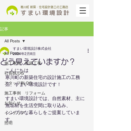
寒川町 新築・住宅設計施工の工務店
記事
All Posts
すまい環境設計株式会社
All Posts
2024年2月8日
どう見えていますか？
施工事例 新築工事
こんにちは
社長BLOG
寒川町の新築住宅の設計施工の工務
スタッフBLOG
店、すまい環境設計です！
施工事例 リフォーム
すまい環境設計では、自然素材、主に
お知らせ
無垢材を生活空間に取り込み、
シンプルな暮らしをご提案していま
インテリア
す。
照明