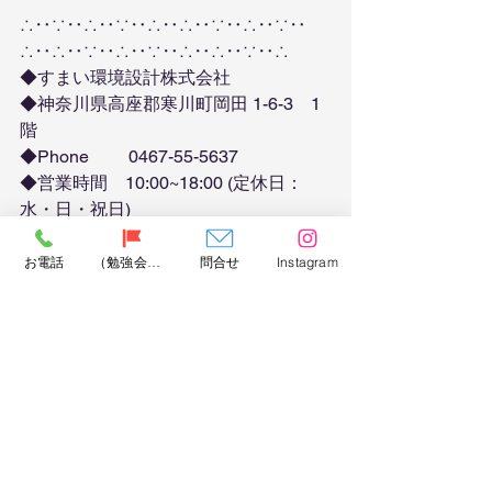
∴‥∵‥∴‥∵‥∴‥∴‥∵‥∴‥∵‥
∴‥∴‥∵‥∴‥∵‥∴‥∴‥∵‥∴
◆すまい環境設計株式会社
◆神奈川県高座郡寒川町岡田 1-6-3　1
階
◆Phone　　 0467-55-5637
◆営業時間　10:00~18:00 (定休日：
水・日・祝日)
◆ＨＰ　　　
https://www.sumaikankyo.net/
お電話
（勉強会）問合せ
問合せ
Instagram
◆お問合せ　 
info@sumaikankyo.com
∴‥∵‥∴‥∵‥∴‥∴‥∵‥∴‥∵‥
∴‥∴‥∵‥∴‥∵‥∴‥∴‥∵‥∴