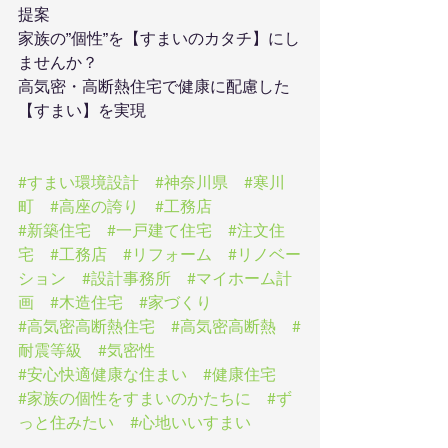
提案　
家族の”個性”を【すまいのカタチ】にし
ませんか？
高気密・高断熱住宅で健康に配慮した
【すまい】を実現
#すまい環境設計
#神奈川県
#寒川
町
#高座の誇り
#工務店
#新築住宅
#一戸建て住宅
#注文住
宅
#工務店
#リフォーム
#リノベー
ション
#設計事務所
#マイホーム計
画
#木造住宅
#家づくり
#高気密高断熱住宅
#高気密高断熱
#
耐震等級
#気密性
#安心快適健康な住まい
#健康住宅
#家族の個性をすまいのかたちに
#ず
っと住みたい
#心地いいすまい