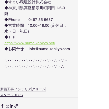
◆すまい環境設計株式会社
◆神奈川県高座郡寒川町岡田 1-6-3　1
階
◆Phone　　 0467-55-5637
◆営業時間　10:00~18:00 (定休日：
水・日・祝日)
◆ＨＰ　　　
https://www.sumaikankyo.net/
◆お問合せ　 info@sumaikankyo.com 
∴‥∵‥∴‥∵‥∴‥∴‥∵‥∴‥∵‥
∴‥∴‥∵‥∴‥∵‥∴‥∴‥∵‥∴
新築工事
インテリア
グリーン
スタッフBLOG