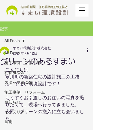
寒川町 新築・住宅設計施工の工務店
記事
All Posts
すまい環境設計株式会社
All Posts
2024年7月12日
グリーンのあるすまい
施工事例 新築工事
こんにちは
社長BLOG
寒川町の新築住宅の設計施工の工務
スタッフBLOG
店、すまい環境設計です！
施工事例 リフォーム
もうすぐお引渡しのお住いの写真を撮
お知らせ
りたくて、現場へ行ってきました。
今回、グリーンの搬入に立ち会いまし
インテリア
た。
照明