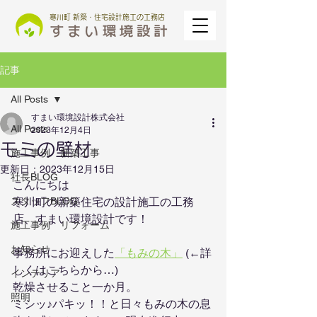
寒川町 新築・住宅設計施工の工務店
記事
All Posts
すまい環境設計株式会社
All Posts
2023年12月4日
モミの壁材
施工事例 新築工事
更新日：
2023年12月15日
社長BLOG
こんにちは
スタッフBLOG
寒川町の新築住宅の設計施工の工務
店、すまい環境設計です！
施工事例 リフォーム
お知らせ
事務所にお迎えした
「もみの木」
 (←詳
しくはこちらから…)
インテリア
乾燥させること一か月。
照明
ミシッ♪パキッ！！と日々もみの木の息