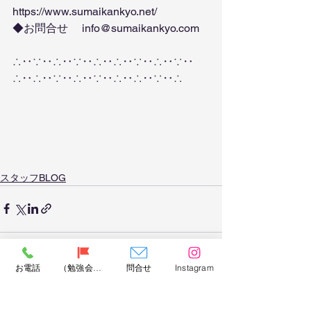
https://www.sumaikankyo.net/
◆お問合せ　 info@sumaikankyo.com 
∴‥∵‥∴‥∵‥∴‥∴‥∵‥∴‥∵‥
∴‥∴‥∵‥∴‥∵‥∴‥∴‥∵‥∴
スタッフBLOG
お電話
（勉強会）問合せ
問合せ
Instagram
すべて表示
最新記事