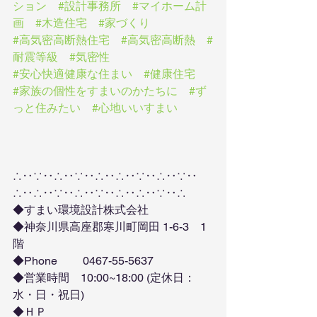
ション
#設計事務所
#マイホーム計
画
#木造住宅
#家づくり
#高気密高断熱住宅
#高気密高断熱
#
耐震等級
#気密性
#安心快適健康な住まい
#健康住宅
#家族の個性をすまいのかたちに
#ず
っと住みたい
#心地いいすまい
∴‥∵‥∴‥∵‥∴‥∴‥∵‥∴‥∵‥
∴‥∴‥∵‥∴‥∵‥∴‥∴‥∵‥∴
◆すまい環境設計株式会社
◆神奈川県高座郡寒川町岡田 1-6-3　1
階
◆Phone　　 0467-55-5637
◆営業時間　10:00~18:00 (定休日：
水・日・祝日)
◆ＨＰ　　　