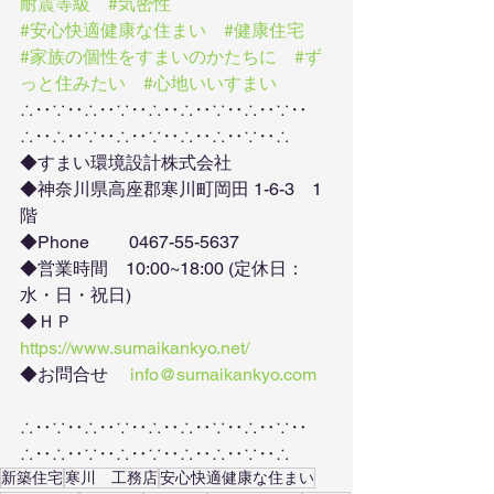
耐震等級
#気密性
#安心快適健康な住まい
#健康住宅
#家族の個性をすまいのかたちに
#ず
っと住みたい
#心地いいすまい
∴‥∵‥∴‥∵‥∴‥∴‥∵‥∴‥∵‥
∴‥∴‥∵‥∴‥∵‥∴‥∴‥∵‥∴
◆すまい環境設計株式会社
◆神奈川県高座郡寒川町岡田 1-6-3　1
階
◆Phone　　 0467-55-5637
◆営業時間　10:00~18:00 (定休日：
水・日・祝日)
◆ＨＰ　　　
https://www.sumaikankyo.net/
◆お問合せ　 
info@sumaikankyo.com
∴‥∵‥∴‥∵‥∴‥∴‥∵‥∴‥∵‥
∴‥∴‥∵‥∴‥∵‥∴‥∴‥∵‥∴
新築住宅
寒川 工務店
安心快適健康な住まい