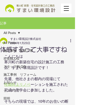
寒川町 新築・住宅設計施工の工務店
記事
All Posts
すまい環境設計株式会社
All Posts
2024年1月23日
体感するって大事ですね
施工事例 新築工事
こんにちは
社長BLOG
寒川町の新築住宅の設計施工の工務
スタッフBLOG
店、すまい環境設計です！
施工事例 リフォーム
先週、他社さまの都内の現場にて
お知らせ
性能向上リノベ
ーションを施工された
完成の見学会に参加しました。
インテリア
照明
そちらの現場では、10年のお住いの断