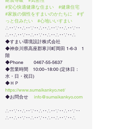
耐震等級
#気密性
#安心快適健康な住まい
#健康住宅
#家族の個性をすまいのかたちに
#ず
っと住みたい
#心地いいすまい
∴‥∵‥∴‥∵‥∴‥∴‥∵‥∴‥∵‥
∴‥∴‥∵‥∴‥∵‥∴‥∴‥∵‥∴
◆すまい環境設計株式会社
◆神奈川県高座郡寒川町岡田 1-6-3　1
階
◆Phone　　 0467-55-5637
◆営業時間　10:00~18:00 (定休日：
水・日・祝日)
◆ＨＰ　　　
https://www.sumaikankyo.net/
◆お問合せ　 
info@sumaikankyo.com
∴‥∵‥∴‥∵‥∴‥∴‥∵‥∴‥∵‥
∴‥∴‥∵‥∴‥∵‥∴‥∴‥∵‥∴