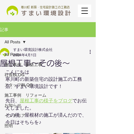
寒川町 新築・住宅設計施工の工務店
記事
All Posts
すまい環境設計株式会社
All Posts
2024年4月1日
屋根工事～その後～
施工事例 新築工事
こんにちは
社長BLOG
寒川町の新築住宅の設計施工の工務
スタッフBLOG
店、すまい環境設計です！
施工事例 リフォーム
先日、
屋根工事の様子をブログ
でお伝
お知らせ
えしました。
その後、屋根材の施工が済んだので、
インテリア
今日はそちらを♪
照明