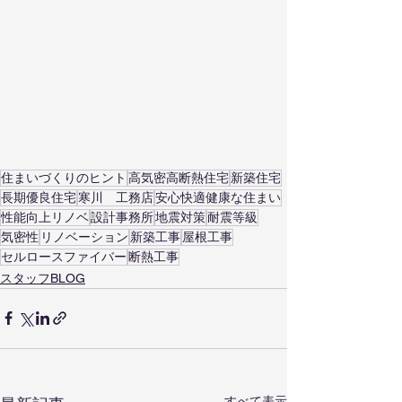
住まいづくりのヒント
高気密高断熱住宅
新築住宅
長期優良住宅
寒川 工務店
安心快適健康な住まい
性能向上リノベ
設計事務所
地震対策
耐震等級
気密性
リノベーション
新築工事
屋根工事
セルロースファイバー
断熱工事
スタッフBLOG
すべて表示