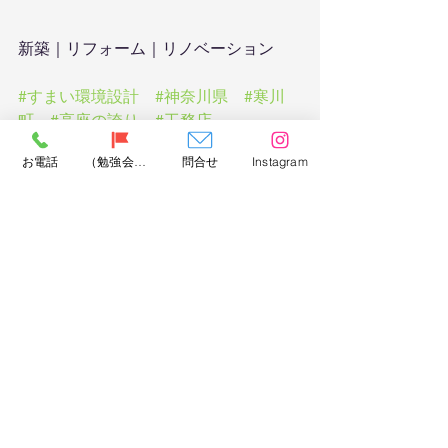
新築｜リフォーム｜リノベーション
#すまい環境設計
#神奈川県
#寒川
町
#高座の誇り
#工務店
#新築住宅
#一戸建て住宅
#注文住
お電話
（勉強会）問合せ
問合せ
Instagram
宅
#工務店
#リフォーム
#リノベー
ション
#設計事務所
#マイホーム計
画
#木造住宅
#家づくり
#平塚分譲
住宅
#神奈川分譲住宅
#高気密高断熱住宅
#高気密高断熱
#
耐震等級
#気密性
#安心快適健康な住まい
#健康住宅
#
長期優良住宅
#家族の個性をすまいのかたちに
#ず
っと住みたい
#心地いいすまい