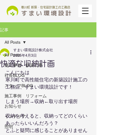
寒川町 新築・住宅設計施工の工務店
記事
All Posts
すまい環境設計株式会社
All Posts
2025年4月3日
快適な収納計画
施工事例 新築工事
こんにちは
社長BLOG
寒川町で高性能住宅の新築設計施工の
スタッフBLOG
工務店、すまい環境設計です！
施工事例 リフォーム
しまう場所→収納←取り出す場所
お知らせ
収納を考えると、収納ってどのくらい
インテリア
あったらいいんだろう？
照明
とふと疑問に感じることがありません