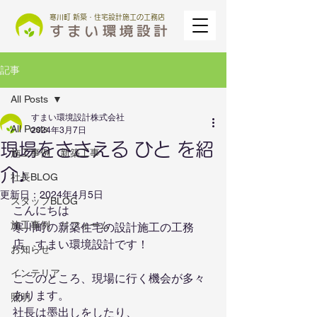
寒川町 新築・住宅設計施工の工務店
記事
All Posts
すまい環境設計株式会社
All Posts
2024年3月7日
現場をささえる ひと を紹
施工事例 新築工事
介♪
社長BLOG
更新日：
2024年4月5日
スタッフBLOG
こんにちは
施工事例 リフォーム
寒川町の新築住宅の設計施工の工務
店、すまい環境設計です！
お知らせ
インテリア
ここのところ、現場に行く機会が多々
あります。
照明
社長は墨出しをしたり、