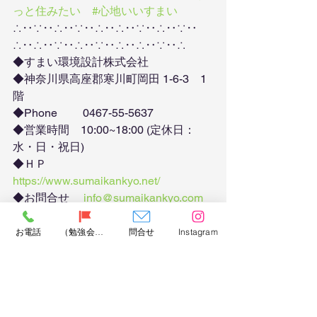
っと住みたい
#心地いいすまい
∴‥∵‥∴‥∵‥∴‥∴‥∵‥∴‥∵‥
∴‥∴‥∵‥∴‥∵‥∴‥∴‥∵‥∴
◆すまい環境設計株式会社
◆神奈川県高座郡寒川町岡田 1-6-3　1
階
◆Phone　　 0467-55-5637
◆営業時間　10:00~18:00 (定休日：
水・日・祝日)
◆ＨＰ　　　
https://www.sumaikankyo.net/
◆お問合せ　 
info@sumaikankyo.com
∴‥∵‥∴‥∵‥∴‥∴‥∵‥∴‥∵‥
お電話
（勉強会）問合せ
問合せ
Instagram
∴‥∴‥∵‥∴‥∵‥∴‥∴‥∵‥∴
住まいづくりのヒント
高気密高断熱住宅
新築住宅
安心安全な住まい
長期優良住宅
寒川 工務店