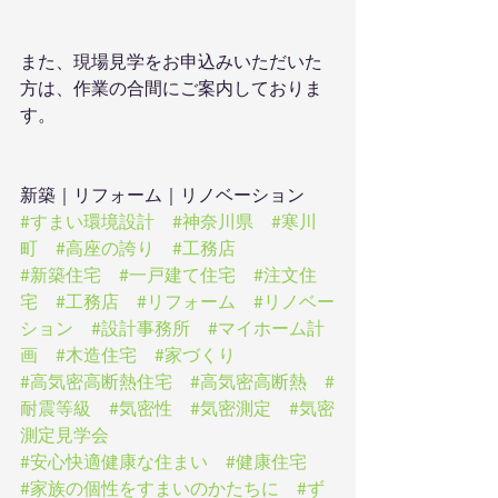
また、現場見学をお申込みいただいた
方は、作業の合間にご案内しておりま
す。
新築｜リフォーム｜リノベーション
#すまい環境設計
#神奈川県
#寒川
町
#高座の誇り
#工務店
#新築住宅
#一戸建て住宅
#注文住
宅
#工務店
#リフォーム
#リノベー
ション
#設計事務所
#マイホーム計
画
#木造住宅
#家づくり
#高気密高断熱住宅
#高気密高断熱
#
耐震等級
#気密性
#気密測定
#気密
測定見学会
#安心快適健康な住まい
#健康住宅
#家族の個性をすまいのかたちに
#ず