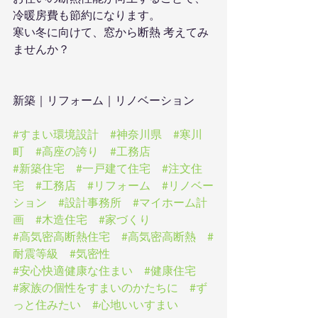
冷暖房費も節約になります。
寒い冬に向けて、窓から断熱 考えてみ
ませんか？
新築｜リフォーム｜リノベーション
#すまい環境設計
#神奈川県
#寒川
町
#高座の誇り
#工務店
#新築住宅
#一戸建て住宅
#注文住
宅
#工務店
#リフォーム
#リノベー
ション
#設計事務所
#マイホーム計
画
#木造住宅
#家づくり
#高気密高断熱住宅
#高気密高断熱
#
耐震等級
#気密性
#安心快適健康な住まい
#健康住宅
#家族の個性をすまいのかたちに
#ず
っと住みたい
#心地いいすまい