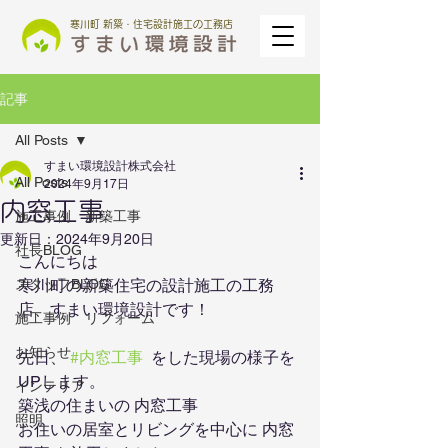
寒川町 新築・住宅設計施工の工務店
記事
All Posts
すまい環境設計株式会社
All Posts
2024年9月17日
内窓工事
施工事例 新築工事
更新日：
2024年9月20日
社長BLOG
こんにちは
スタッフBLOG
寒川町の新築住宅の設計施工の工務
店、すまい環境設計です！
施工事例 リフォーム
お知らせ
先日、 
#内窓工事
  をした現場の様子を
UPします。
インテリア
築浅の住まいの 内窓工事
照明
お住いの居室とリビングを中心に 内窓