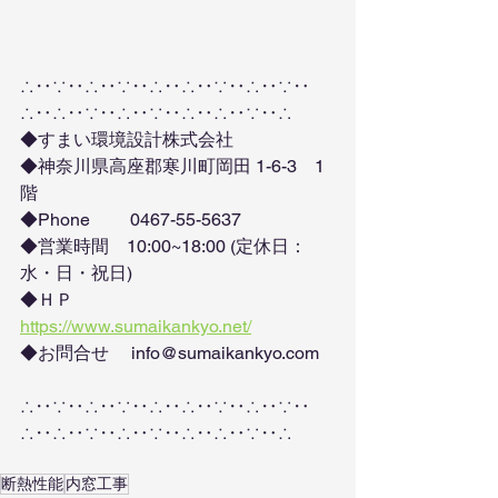
∴‥∵‥∴‥∵‥∴‥∴‥∵‥∴‥∵‥
∴‥∴‥∵‥∴‥∵‥∴‥∴‥∵‥∴
◆すまい環境設計株式会社
◆神奈川県高座郡寒川町岡田 1-6-3　1
階
◆Phone　　 0467-55-5637
◆営業時間　10:00~18:00 (定休日：
水・日・祝日)
◆ＨＰ　　　
https://www.sumaikankyo.net/
◆お問合せ　 info@sumaikankyo.com 
∴‥∵‥∴‥∵‥∴‥∴‥∵‥∴‥∵‥
∴‥∴‥∵‥∴‥∵‥∴‥∴‥∵‥∴
断熱性能
内窓工事