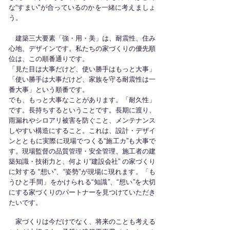
な“すまい"が合っているのかを一緒に考えましょ
う。
建築三大要素「強・用・美」は、耐震性、住み
心地、デザインです。私たちの家づくりの優先順
位は、この順番通りです。
「見た目は大事だけど、使い勝手はもっと大事」
「使い勝手は大事だけど、家族を守る耐震性は一
番大事」という順番です。
でも、もっと大事なことがあります。「耐久性」
です。長持ちするということです。長期に渡り、
雨漏れやシロアリ被害を防ぐこと、メンテナンス
しやすい構造にすること。これは、設計・デザイ
ンとともに実際に現場でつくる“施工カ”も大事で
す。現場監督の品質管理・安全管理、施工者の建
築知識・技術力と、何より“建設会社” の家づくり
に対する “想い”、“姿勢”が現場に現れます。「も
うひと手間」をかけられる“知識”、“想い”を大切
にする家づくりのパートナーを見つけていただき
たいです。
家づくりは今だけでなく、将来のことも考える