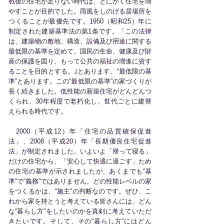
戦後の住宅が足りない時代は、とにかく住宅を増
やすことが目的でした。雨風をしのげる居場所を
つくることが最優先です。1950（昭和25）年に
制定された建築基準法の第1条です。「この法律
は、建築物の敷地、構造、設備及び用途に関する
最低限の基準を定めて、国民の生命、健康及び財
産の保護を図り、もって公共の福祉の増進に資す
ることを目的とする。｣とあります。“最低限の基
準”とあります。この“最低限の基準”の家づくりが
長く続きました。低性能の新築住宅がどんどんつ
くられ、30年程度で老朽化し、世代ごとに建替
えられる時代です。
2000（平成12）年「住宅の品質確保促進
法」、2008（平成20）年「長期優良住宅促進
法」が制定されました。いよいよ「帰って寝る」
だけの住宅から、「安心して快適に過ごす」ため
の住宅の基準が示されましたが、あくまでも“基
準”で“義務”ではありません。どの性能レベルの家
をつくるかは、“施主”の判断なのです。ぜひ、こ
れから家を持とうと考えている皆さんには、どん
な“暮らし方”をしたいのかを真剣に考えていただ
きたいです。そして、その“暮らし方”にはどん