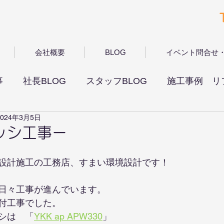
会社概要
BLOG
イベント問合せ
事
社長BLOG
スタッフBLOG
施工事例 リ
2024年3月5日
ッシ工事ー
設計施工の工務店、すまい環境設計です！
日々工事が進んでいます。
付工事でした。
シは　「
YKK ap APW330
」