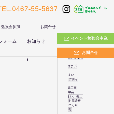
TEL.0467-55-5637
・勉強会参加
お問合せ
イベント勉強会申込
フォーム
お知らせ
お問合せ
住まいづくりのヒント
高気密高断熱住宅
新築住宅
安心安全な住まい
寒川 工務店
安心快適健康な住まい
長期優良住宅
性能向上リノベ
設計事務所
地震対策
健康な住まい
耐震等級
リフォーム
気密性
気密測定
リノベーション
リフォームリノベーション
新築工事
断熱性能
仕上工事
完成現場見学会
寒川、工務店、地震対策、住まい、長期優良住宅、安心なすまい
ホウ酸
インテリア
寒川工務店
耐震診断
上棟
照明器具
基礎工事
すまいづくり
勾配天井
気密性能
木工事
寒川町
お知らせ
無垢フローリング