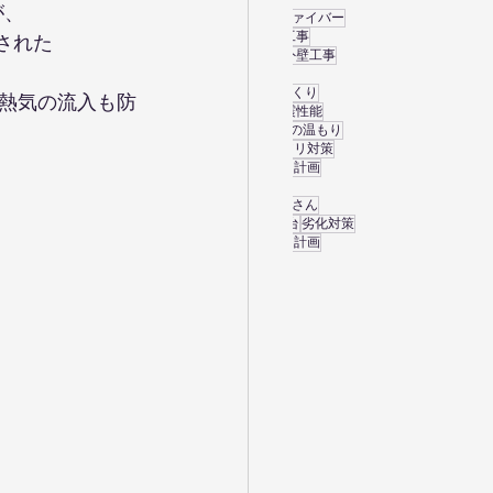
が、
気密測定見学会
セルロースファイバー
断熱材
断熱工事
工務店
屋根工事
された
屋久島地杉
灯り
現場見学会
外壁工事
高気密高断熱
耐震等級３
地震対策 耐震性能
住まいづくり
熱気の流入も防
リビングドア
窓
生活動線
耐震性能
YKKAP
気密
補助金
無垢材
木の温もり
施工のポイント
断熱性
シロアリ対策
ブリックタイル
プラン
プラン計画
安心して暮らせる住まい
子供やペットに安心素材
大工さん
太陽光発電
OPENHOUSE
土台
劣化対策
内窓工事
分譲住宅
マイホーム計画