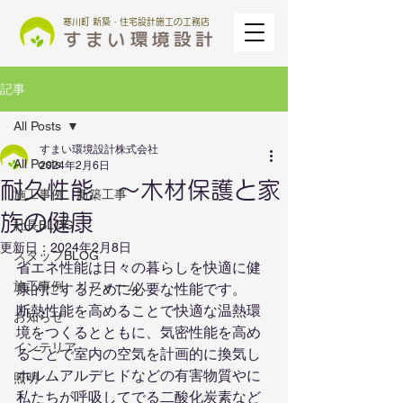
寒川町 新築・住宅設計施工の工務店
記事
All Posts
すまい環境設計株式会社
All Posts
2024年2月6日
耐久性能 ～木材保護と家
施工事例 新築工事
族の健康
社長BLOG
更新日：
2024年2月8日
スタッフBLOG
省エネ性能は日々の暮らしを快適に健
施工事例 リフォーム
康的にするために必要な性能です。
断熱性能を高めることで快適な温熱環
お知らせ
境をつくるとともに、気密性能を高め
インテリア
ることで室内の空気を計画的に換気し
ホルムアルデヒドなどの有害物質やに
照明
私たちが呼吸してでる二酸化炭素など