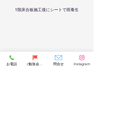
1階床合板施工後にシートで雨養生
お電話
（勉強会）問合せ
問合せ
Instagram
上棟後の状況、間柱取付後にホウ酸を塗布し
ます
大変で2日くらい余計に時間がかかるの
ですが、これから100年使えるようにき
っちり工事します。
30年後も使える住宅なら資産になりま