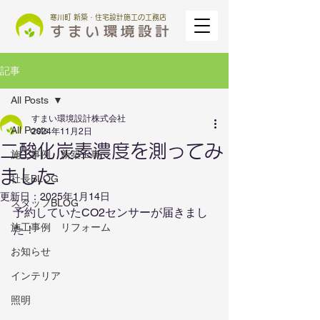
寒川町 新築・住宅設計施工の工務店
記事
All Posts
すまい環境設計株式会社
All Posts
2024年11月2日
二酸化炭素濃度を測ってみ
施工事例 新築工事
ました
社長BLOG
更新日：
2025年1月14日
スタッフBLOG
予約していたCO2センサーが届きまし
施工事例 リフォーム
た！
お知らせ
インテリア
照明