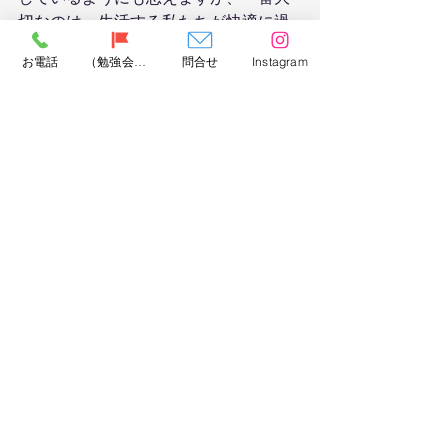
切なのは、生活する私たちが快適に過
ごせる住宅をつくること。
お電話
（勉強会）問合せ
問合せ
Instagram
そのために必要な性能が高気密・高断
熱ということなんですね。
住まいづくりのヒント
安心安全な住まい
寒川 工務店
健康な住まい
気密性
社長BLOG
すべて表示
最新記事