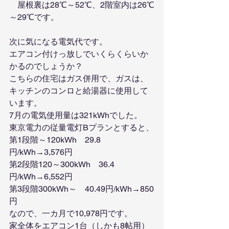
　屋根裏は28℃～52℃、2階室内は26℃
～29℃です。
次に気になる電気代です。
エアコン付けっ放しでいくらくらいか
かるのでしょうか？
こちらの住宅はガス併用で、ガスは、
キッチンのコンロと給湯器に使用して
います。
7月の電気使用量は321kWhでした。
東京電力の従量電灯Bプランとすると、
第1段階～120kWh　29.8
円/kWh→3,576円
第2段階120～300kWh　36.4
円/kWh→6,552円
第3段階300kWh～　40.49円/kWh→850
円
なので、一カ月で10,978円です。
家全体をエアコン1台（しかも8帖用）