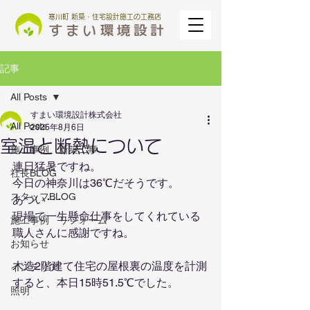
寒川町 新築・住宅設計施工の工務店
記事
All Posts
すまい環境設計株式会社
All Posts
2025年8月6日
室温と断熱について
施工事例 新築工事
連日猛暑ですね。
社長BLOG
今日の神奈川は36℃だそうです。
スタッフBLOG
あつい･･･
現場で一生懸命仕事をしてくれている
施工事例 リフォーム
職人さんに感謝ですね。
お知らせ
木造2階建て住宅の屋根裏の温度を計測
インテリア
すると、本日15時51.5℃でした。
照明