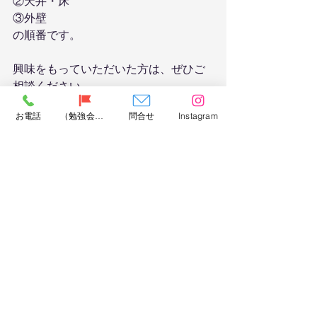
②天井・床
③外壁
の順番です。
興味をもっていただいた方は、ぜひご
相談ください。
省エネで快適に健康に暮らせる住まい
お電話
（勉強会）問合せ
問合せ
Instagram
の環境をつくりましょう！
住まいづくりのヒント
高気密高断熱住宅
新築住宅
寒川 工務店
安心快適健康な住まい
性能向上リノベ
健康な住まい
リフォーム
断熱性能
仕上工事
社長BLOG
施工事例 リフォーム
すべて表示
最新記事